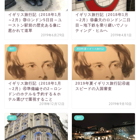
イギリス旅行記（2018年1月
イギリス旅行記（2018年1月
～2月）㉔ロンドン5日目～ユ
～2月）⑭曇天のロンドン二日
ーストン駅前の歴史ある像に
目～地下鉄を乗り継いでノッ
惹かれて道草
ティング・ヒルへ
2019年6月29日
2019年4月1日
旅行
2019年夏イギリス旅行記
イギリス旅行記（2018年1月
2019年夏イギリス旅行記④超
～2月）④準備編その2～ロン
スピードの入国審査
ドンのホテルを予約する＆ホ
テル選びで重視すること
2018年12月12日
2019年9月10日
旅行
旅行