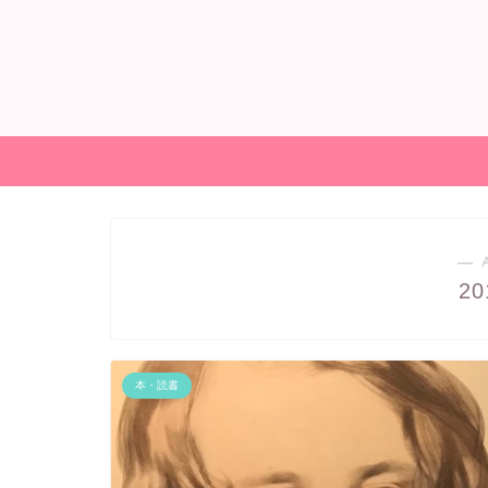
― 
2
本・読書