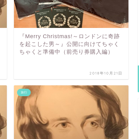
『Merry Christmas!～ロンドンに奇跡
を起こした男～』公開に向けてちゃく
ちゃくと準備中（前売り券購入編）
日
2018年10月21日
旅行