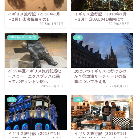
イギリス旅行記（2018年1月
イギリス旅行記（2018年1月
～2月）①決断編その1
～2月）⑧JAL041機内にて
2018年11月21日
2019年2月8日
2019年夏イギリス旅行記
旅行
2019年夏イギリス旅行記⑤ヒ
次はいつイギリスに行けるの
ースロー・エクスプレスに乗
か？①燃油サーチャージの高
ってパディントン駅へ
騰について考える
2019年9月10日
2022年8月24日
旅行
旅行
イギリス旅行記（2018年1月
イギリス旅行記（2018年1月