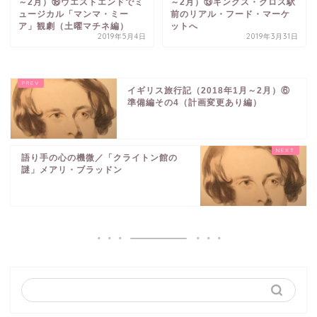
～2月）⑱ウエストエンドでミ
～2月）⑬キングス・クロス駅
ュージカル「マンマ・ミー
前のリアル・フード・マーケ
ア」観劇（土曜マチネ編）
ットへ
2019年5月4日
2019年3月31日
イギリス旅行記（2018年1月～2月）⑥
準備編その4（計画変更あり編）
語り手の心の機微／「クライトン館の
謎」メアリ・ブラッドン