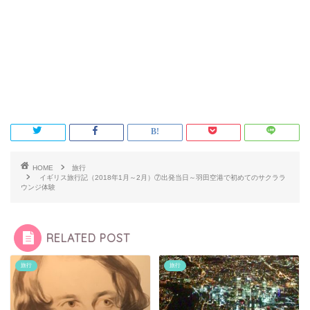
HOME
旅行
イギリス旅行記（2018年1月～2月）⑦出発当日～羽田空港で初めてのサクララ
ウンジ体験
RELATED POST
旅行
旅行