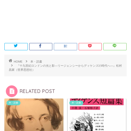
HOME
本・読書
『十九世紀ロンドンの光と影―リージェンシーからディケンズの時代へ―』松村
昌家（世界思想社）
RELATED POST
本・読書
本・読書