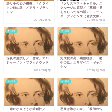
語り手の心の機微／「クライ
『クリスマス・キャロル』ス
トン館の謎」メアリ・ブラッ
クルージの原型／「墓掘り男
ドン
をさらった鬼の話」チャール
ズ・ディケンズ（岩波文庫）
2019年2月7日
2018年10月6日
本・読書
本・読書
深夜の肝試し／「空家」アル
完成度の高い幽霊物語／「婆
ジャーノン・ブラックウッド
やの話」エリザベス・ギャス
ケル
2022年8月7日
2019年1月30日
本・読書
本・読書
中毒になりそうな独創性／
悪魔は誰なのか／「牧師の告