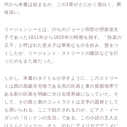
代から本書は始まるが、この1章がとにかく面白く、興
味深い。
リージェンシーとは、のちのジョージ四世が摂政皇太
子であった1811年から1820年の時期を指す。「快楽の
王子」と呼ばれた皇太子は華美なものを好み、贅をつ
くしたが、リージェント・ストリートの建設などを行
ったのもまた彼だった。
しかし、本書のタイトルが示すように、このストリー
トは西の高級住宅地である光の区画と東の貧困地帯で
ある影の区画を明確に分ける境界線になっていた。そ
して、その西と東のコントラストは文学の題材として
も用いられる。ここで紹介されるのが、ピアス・イー
ガンの『ロンドンの生活』である。この小説の主人公
はトムとジェリー。そう、のちにアメリカでアニメに