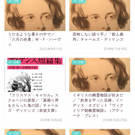
本・読書
本・読書
うだるような暑さの中で／
恐怖しない語り手／「殺人裁
「八月の炎暑」W・F・ハーヴ
判」チャールズ・ディケンズ
ィ
2022年8月11日
2018年11月19日
本・読書
本・読書
『クリスマス・キャロル』ス
イギリスの幽霊物語が好きだ
クルージの原型／「墓掘り男
／「約束を守った花婿」イー
をさらった鬼の話」チャール
ディス・ネズビット『ヴィク
ズ・ディケンズ（岩波文庫）
トリア朝幽霊物語』（アティ
ーナ・プレス）
2018年10月6日
2018年10月29日
本・読書
日常