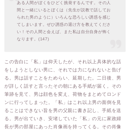
ある人間がぼくをひどく挑発するんです。その人
間と一緒にいるとぼくは（先生が説教で話してお
られた男のように）いろんな恐ろしい誘惑を感じ
てしまいます。ぜひ誘惑の退け方を教えてくださ
い！その人間と会えば、また私は自分自身が怖く
なります。(147)
この告白に「私」は仰天したが、それ以上具体的な話
をしようとしない男に、それでは力になれないと告げ
る。男は話すことをためらい、延期した。二日後、男
が詳しく話すと言ったその朝にある手紙が届く。その
筆跡を見て、男は顔色を変え、荷物をまとめてロンド
ンに行ってしまった。「私」はこれ以上男の面倒を見
ることはできない旨を男の父親に書き記し、手紙を送
る。男が出ていき、安堵していた「私」の元に家政婦
長が男の部屋にあった肖像画を持ってくる。その肖像