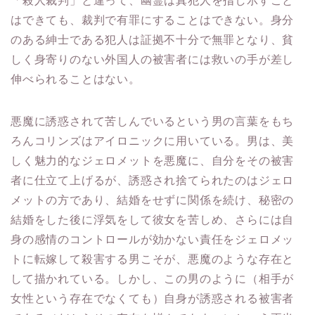
「殺人裁判」と違って、幽霊は真犯人を指し示すこと
はできても、裁判で有罪にすることはできない。身分
のある紳士である犯人は証拠不十分で無罪となり、貧
しく身寄りのない外国人の被害者には救いの手が差し
伸べられることはない。
悪魔に誘惑されて苦しんでいるという男の言葉をもち
ろんコリンズはアイロニックに用いている。男は、美
しく魅力的なジェロメットを悪魔に、自分をその被害
者に仕立て上げるが、誘惑され捨てられたのはジェロ
メットの方であり、結婚をせずに関係を続け、秘密の
結婚をした後に浮気をして彼女を苦しめ、さらには自
身の感情のコントロールが効かない責任をジェロメッ
トに転嫁して殺害する男こそが、悪魔のような存在と
して描かれている。しかし、この男のように（相手が
女性という存在でなくても）自身が誘惑される被害者