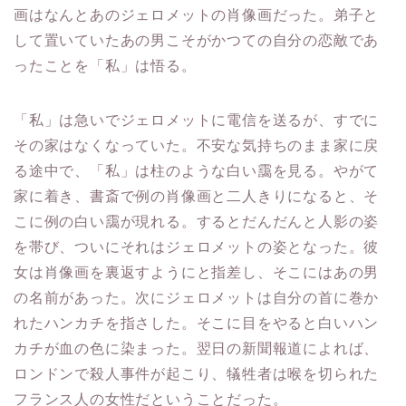
画はなんとあのジェロメットの肖像画だった。弟子と
して置いていたあの男こそがかつての自分の恋敵であ
ったことを「私」は悟る。
「私」は急いでジェロメットに電信を送るが、すでに
その家はなくなっていた。不安な気持ちのまま家に戻
る途中で、「私」は柱のような白い靄を見る。やがて
家に着き、書斎で例の肖像画と二人きりになると、そ
こに例の白い靄が現れる。するとだんだんと人影の姿
を帯び、ついにそれはジェロメットの姿となった。彼
女は肖像画を裏返すようにと指差し、そこにはあの男
の名前があった。次にジェロメットは自分の首に巻か
れたハンカチを指さした。そこに目をやると白いハン
カチが血の色に染まった。翌日の新聞報道によれば、
ロンドンで殺人事件が起こり、犠牲者は喉を切られた
フランス人の女性だということだった。