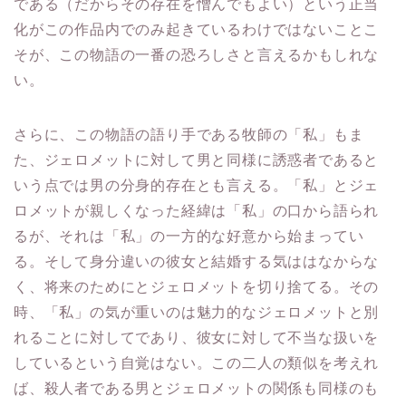
である（だからその存在を憎んでもよい）という正当
化がこの作品内でのみ起きているわけではないことこ
そが、この物語の一番の恐ろしさと言えるかもしれな
い。
さらに、この物語の語り手である牧師の「私」もま
た、ジェロメットに対して男と同様に誘惑者であると
いう点では男の分身的存在とも言える。「私」とジェ
ロメットが親しくなった経緯は「私」の口から語られ
るが、それは「私」の一方的な好意から始まってい
る。そして身分違いの彼女と結婚する気ははなからな
く、将来のためにとジェロメットを切り捨てる。その
時、「私」の気が重いのは魅力的なジェロメットと別
れることに対してであり、彼女に対して不当な扱いを
しているという自覚はない。この二人の類似を考えれ
ば、殺人者である男とジェロメットの関係も同様のも