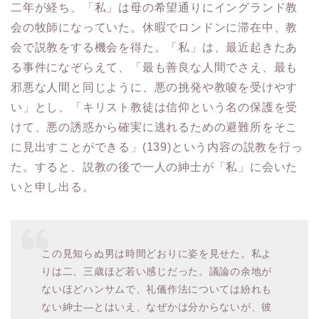
二年が経ち、「私」は母の希望通りにイングランド教
会の牧師になっていた。休暇でロンドンに滞在中、教
会で説教をする機会を得た。「私」は、最近起きたあ
る事件になぞらえて、「最も善良な人間でさえ、最も
邪悪な人間と同じように、悪の挑発や教唆を受けやす
い」とし、「キリスト教徒は信仰という名の保護を受
けて、悪の誘惑から確実に逃れるための避難所をそこ
に見出すことができる」(139)という内容の説教を行っ
た。すると、説教の後で一人の紳士が「私」に会いた
いと申し出る。
この見知らぬ男は時間どおりに姿を見せた。私よ
りは二、三歳ほど若い感じだった。議論の余地が
ないほどハンサムで、礼儀作法については紛れも
ない紳士―とはいえ、なぜかは分からないが、彼